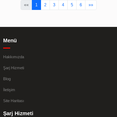
««
1
2
3
4
5
6
»»
Menü
Hakkımızda
Şarj Hizmeti
Blog
İletişim
Site Haritası
Şarj Hizmeti