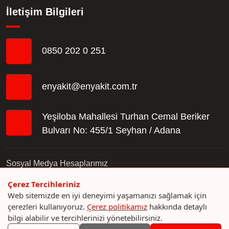
İletişim Bilgileri
0850 202 0 251
enyakit@enyakit.com.tr
Yeşiloba Mahallesi Turhan Cemal Beriker
Bulvarı No: 455/1 Seyhan / Adana
Sosyal Medya Hesaplarımız
Çerez Tercihleriniz
Web sitemizde en iyi deneyimi yaşamanızı sağlamak için
çerezleri kullanıyoruz.
Çerez politikamız
hakkında detaylı
bilgi alabilir ve tercihlerinizi yönetebilirsiniz.
© 2023 En Yakıt