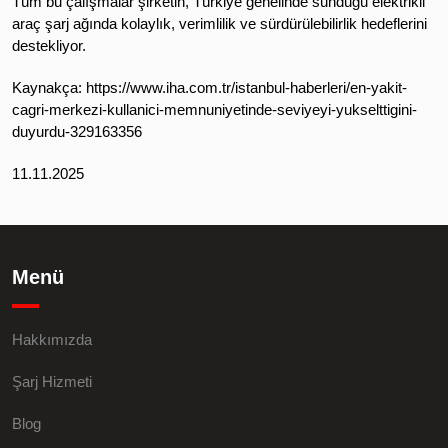
Tüm bu çalışmalar şirketin, Türkiye genelinde sunduğu elektrikli
araç şarj ağında kolaylık, verimlilik ve sürdürülebilirlik hedeflerini
destekliyor.
Kaynakça: https://www.iha.com.tr/istanbul-haberleri/en-yakit-
cagri-merkezi-kullanici-memnuniyetinde-seviyeyi-yukselttigini-
duyurdu-329163356
11.11.2025
Menü
Hakkımızda
Şarj Hizmeti
Blog