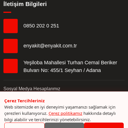
İletişim Bilgileri
0850 202 0 251
enyakit@enyakit.com.tr
Yeşiloba Mahallesi Turhan Cemal Beriker
Bulvarı No: 455/1 Seyhan / Adana
Sosyal Medya Hesaplarımız
Çerez Tercihleriniz
Web sitemizde en iyi deneyimi yaşamanızı sağlamak için
çerezleri kullanıyoruz.
Çerez politikamız
hakkında detaylı
bilgi alabilir ve tercihlerinizi yönetebilirsiniz.
© 2023 En Yakıt