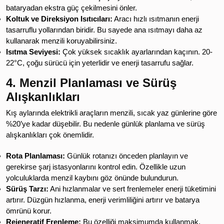
bataryadan ekstra güç çekilmesini önler.
Koltuk ve Direksiyon Isıtıcıları:
Aracı hızlı ısıtmanın enerji
tasarruflu yollarından biridir. Bu sayede ana ısıtmayı daha az
kullanarak menzili koruyabilirsiniz.
Isıtma Seviyesi:
Çok yüksek sıcaklık ayarlarından kaçının. 20-
22°C, çoğu sürücü için yeterlidir ve enerji tasarrufu sağlar.
4. Menzil Planlaması ve Sürüş
Alışkanlıkları
Kış aylarında elektrikli araçların menzili, sıcak yaz günlerine göre
%20’ye kadar düşebilir. Bu nedenle günlük planlama ve sürüş
alışkanlıkları çok önemlidir.
Rota Planlaması:
Günlük rotanızı önceden planlayın ve
gerekirse şarj istasyonlarını kontrol edin. Özellikle uzun
yolculuklarda menzil kaybını göz önünde bulundurun.
Sürüş Tarzı:
Ani hızlanmalar ve sert frenlemeler enerji tüketimini
artırır. Düzgün hızlanma, enerji verimliliğini artırır ve batarya
ömrünü korur.
Rejeneratif Frenleme:
Bu özelliği maksimumda kullanmak,