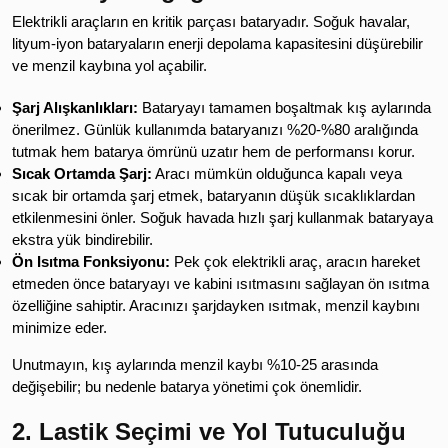
Elektrikli araçların en kritik parçası bataryadır. Soğuk havalar,
lityum-iyon bataryaların enerji depolama kapasitesini düşürebilir
ve menzil kaybına yol açabilir.
Şarj Alışkanlıkları:
Bataryayı tamamen boşaltmak kış aylarında
önerilmez. Günlük kullanımda bataryanızı %20-%80 aralığında
tutmak hem batarya ömrünü uzatır hem de performansı korur.
Sıcak Ortamda Şarj:
Aracı mümkün olduğunca kapalı veya
sıcak bir ortamda şarj etmek, bataryanın düşük sıcaklıklardan
etkilenmesini önler. Soğuk havada hızlı şarj kullanmak bataryaya
ekstra yük bindirebilir.
Ön Isıtma Fonksiyonu:
Pek çok elektrikli araç, aracın hareket
etmeden önce bataryayı ve kabini ısıtmasını sağlayan ön ısıtma
özelliğine sahiptir. Aracınızı şarjdayken ısıtmak, menzil kaybını
minimize eder.
Unutmayın, kış aylarında menzil kaybı %10-25 arasında
değişebilir; bu nedenle batarya yönetimi çok önemlidir.
2. Lastik Seçimi ve Yol Tutuculuğu