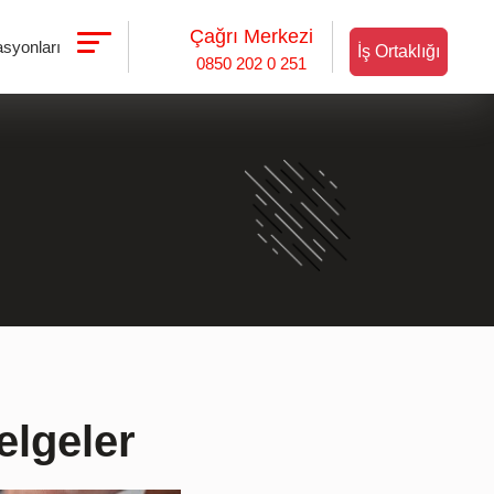
Çağrı Merkezi
asyonları
İş Ortaklığı
0850 202 0 251
elgeler