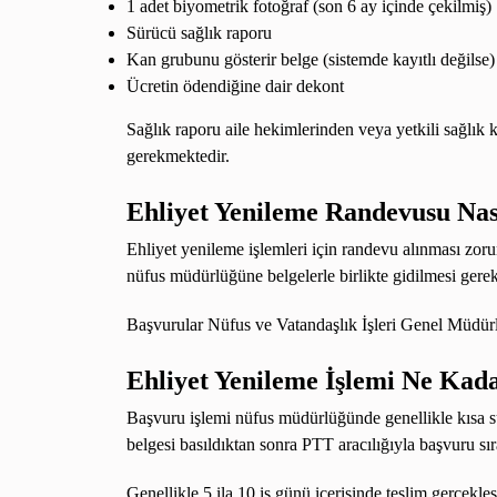
1 adet biyometrik fotoğraf (son 6 ay içinde çekilmiş)
Sürücü sağlık raporu
Kan grubunu gösterir belge (sistemde kayıtlı değilse)
Ücretin ödendiğine dair dekont
Sağlık raporu aile hekimlerinden veya yetkili sağlık
gerekmektedir.
Ehliyet Yenileme Randevusu Nası
Ehliyet yenileme işlemleri için randevu alınması zor
nüfus müdürlüğüne belgelerle birlikte gidilmesi gere
Başvurular Nüfus ve Vatandaşlık İşleri Genel Müdürl
Ehliyet Yenileme İşlemi Ne Kad
Başvuru işlemi nüfus müdürlüğünde genellikle kısa s
belgesi basıldıktan sonra PTT aracılığıyla başvuru sır
Genellikle 5 ila 10 iş günü içerisinde teslim gerçekl