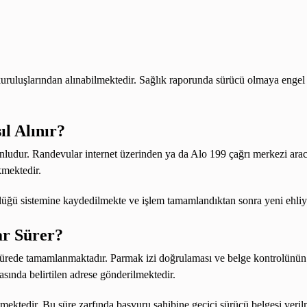
 kuruluşlarından alınabilmektedir. Sağlık raporunda sürücü olmaya engel
l Alınır?
unludur. Randevular internet üzerinden ya da Alo 199 çağrı merkezi arac
kmektedir.
üğü sistemine kaydedilmekte ve işlem tamamlandıktan sonra yeni ehliye
ar Sürer?
ürede tamamlanmaktadır. Parmak izi doğrulaması ve belge kontrolünün a
asında belirtilen adrese gönderilmektedir.
eşmektedir. Bu süre zarfında başvuru sahibine geçici sürücü belgesi veri