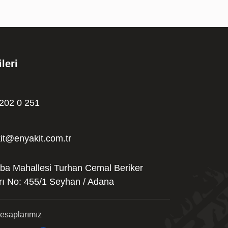
ileri
202 0 251
it@enyakit.com.tr
oba Mahallesi Turhan Cemal Beriker
rı No: 455/1 Seyhan / Adana
esaplarımız