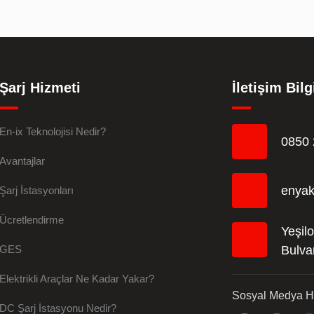
Şarj Hizmeti
İletişim Bilg
En-ix Teknolojisi Nedir?
0850 
Avantajlar
enyak
Şarj İstasyonları
Ücretlendirme
Yeşil
GES
Bulva
Elektrikli Araçlar Ne Kadar Yakar?
Sosyal Medya H
DC Şarj İstasyonu Nedir?