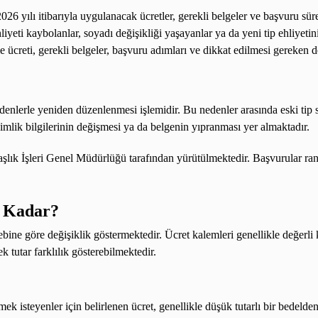
026 yılı itibarıyla uygulanacak ücretler, gerekli belgeler ve başvuru sü
liyeti kaybolanlar, soyadı değişikliği yaşayanlar ya da yeni tip ehliyetin
 ücreti, gerekli belgeler, başvuru adımları ve dikkat edilmesi gereken de
denlerle yeniden düzenlenmesi işlemidir. Bu nedenler arasında eski tip sü
kimlik bilgilerinin değişmesi ya da belgenin yıpranması yer almaktadır.
şlık İşleri Genel Müdürlüğü tarafından yürütülmektedir. Başvurular ran
e Kadar?
ebine göre değişiklik göstermektedir. Ücret kalemleri genellikle değerl
k tutar farklılık gösterebilmektedir.
irmek isteyenler için belirlenen ücret, genellikle düşük tutarlı bir bedel