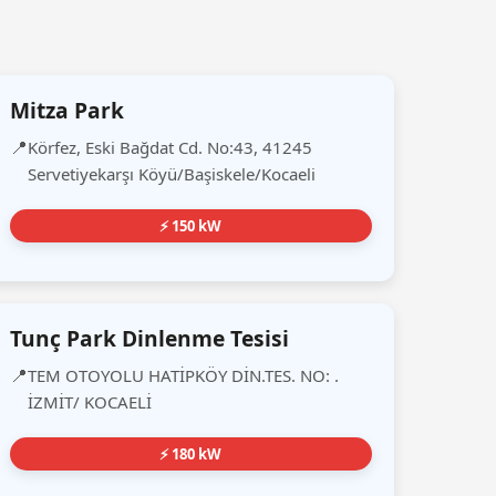
Mitza Park
Körfez, Eski Bağdat Cd. No:43, 41245
Servetiyekarşı Köyü/Başiskele/Kocaeli
⚡ 150 kW
Tunç Park Dinlenme Tesisi
TEM OTOYOLU HATİPKÖY DİN.TES. NO: .
İZMİT/ KOCAELİ
⚡ 180 kW