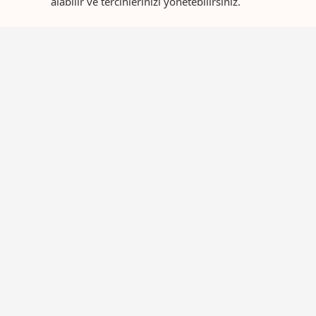
alabilir ve tercihlerinizi yönetebilirsiniz.
Menü
Ş
Hakkımızda
E
Şarj Hizmeti
A
Blog
Ş
İletişim
Ü