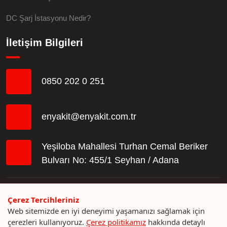
DC Şarj İstasyonu Nedir?
İletişim Bilgileri
0850 202 0 251
enyakit@enyakit.com.tr
Yeşiloba Mahallesi Turhan Cemal Beriker
Bulvarı No: 455/1 Seyhan / Adana
Sosyal Medya Hesaplarımız
Çerez Tercihleriniz
Web sitemizde en iyi deneyimi yaşamanızı sağlamak için
çerezleri kullanıyoruz.
Çerez politikamız
hakkında detaylı