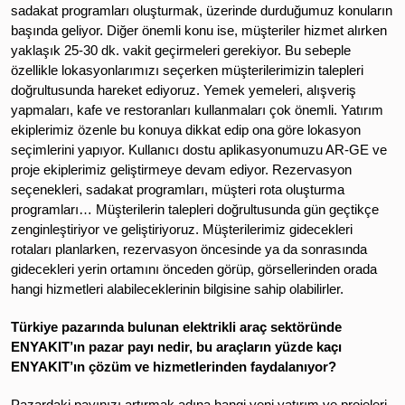
sadakat programları oluşturmak, üzerinde durduğumuz konuların
başında geliyor. Diğer önemli konu ise, müşteriler hizmet alırken
yaklaşık 25-30 dk. vakit geçirmeleri gerekiyor. Bu sebeple
özellikle lokasyonlarımızı seçerken müşterilerimizin talepleri
doğrultusunda hareket ediyoruz. Yemek yemeleri, alışveriş
yapmaları, kafe ve restoranları kullanmaları çok önemli. Yatırım
ekiplerimiz özenle bu konuya dikkat edip ona göre lokasyon
seçimlerini yapıyor. Kullanıcı dostu aplikasyonumuzu AR-GE ve
proje ekiplerimiz geliştirmeye devam ediyor. Rezervasyon
seçenekleri, sadakat programları, müşteri rota oluşturma
programları… Müşterilerin talepleri doğrultusunda gün geçtikçe
zenginleştiriyor ve geliştiriyoruz. Müşterilerimiz gidecekleri
rotaları planlarken, rezervasyon öncesinde ya da sonrasında
gidecekleri yerin ortamını önceden görüp, görsellerinden orada
hangi hizmetleri alabileceklerinin bilgisine sahip olabilirler.
Türkiye pazarında bulunan elektrikli araç sektöründe
ENYAKIT’ın pazar payı nedir, bu araçların yüzde kaçı
ENYAKIT’ın çözüm ve hizmetlerinden faydalanıyor?
Pazardaki payınızı artırmak adına hangi yeni yatırım ve projeleri