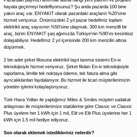
hayata geçirmeyi hedefliyorsunuz? Şu anda pazarda 100 bine
yakın araç var. ENYAKIT olarak pazardaki araçların %20’sine
hizmet veriyoruz. Önümüzdeki 2 yıl pazar hedefimiz toplam
elektrikli araç sayısının %50‘sine ulaşmak. 300 km menzilli bir
araç, bizim ENYAKIT şarj ağımızda Türkiye’nin %90’ını kesintisiz
dolaşabiliyor. Hedefimiz 2 yıl içerisinde 200 km menzilin altına
düşürmek.
2 bin adet şirket filosuna elektrikli taşıt tanıma sistemi En-ix
teknolojisiyle hizmet veriyoruz. Şirket filoları En-ix teknolojisiyle
raporlama, limitle tek noktaya ödeme, tek fatura alma gibi
ayrıcalıklardan faydalanıyor. Bu hizmet ile ticari müşterilerimizin
yönetim işlerini kolaylaştırıyoruz.
Türk Hava Yolları ile yaptığımız Miles & Smiles müşteri sadakat
anlaşması ile müşterilerimize statülerine göre Classic ve Classic
Plus üyelere her 1 kWh için 1 mil, Elit ve Elit Plus üyelerine her 1
kWh için 1.5 mil hediye ediyoruz.
Son olarak eklemek istedikleriniz nelerdir?