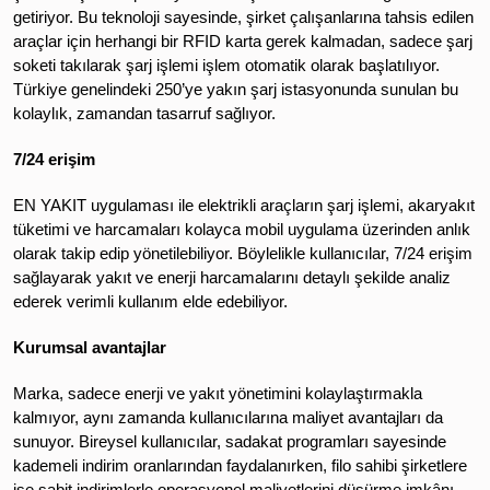
getiriyor. Bu teknoloji sayesinde, şirket çalışanlarına tahsis edilen
araçlar için herhangi bir RFID karta gerek kalmadan, sadece şarj
soketi takılarak şarj işlemi işlem otomatik olarak başlatılıyor.
Türkiye genelindeki 250’ye yakın şarj istasyonunda sunulan bu
kolaylık, zamandan tasarruf sağlıyor.
7/24 erişim
EN YAKIT uygulaması ile elektrikli araçların şarj işlemi, akaryakıt
tüketimi ve harcamaları kolayca mobil uygulama üzerinden anlık
olarak takip edip yönetilebiliyor. Böylelikle kullanıcılar, 7/24 erişim
sağlayarak yakıt ve enerji harcamalarını detaylı şekilde analiz
ederek verimli kullanım elde edebiliyor.
Kurumsal avantajlar
Marka, sadece enerji ve yakıt yönetimini kolaylaştırmakla
kalmıyor, aynı zamanda kullanıcılarına maliyet avantajları da
sunuyor. Bireysel kullanıcılar, sadakat programları sayesinde
kademeli indirim oranlarından faydalanırken, filo sahibi şirketlere
ise sabit indirimlerle operasyonel maliyetlerini düşürme imkânı