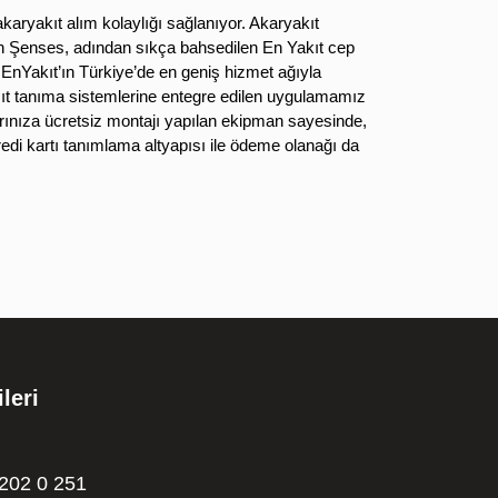
akaryakıt alım kolaylığı sağlanıyor. Akaryakıt
un Şenses, adından sıkça bahsedilen En Yakıt cep
i EnYakıt’ın Türkiye’de en geniş hizmet ağıyla
aşıt tanıma sistemlerine entegre edilen uygulamamız
larınıza ücretsiz montajı yapılan ekipman sayesinde,
kredi kartı tanımlama altyapısı ile ödeme olanağı da
ileri
202 0 251