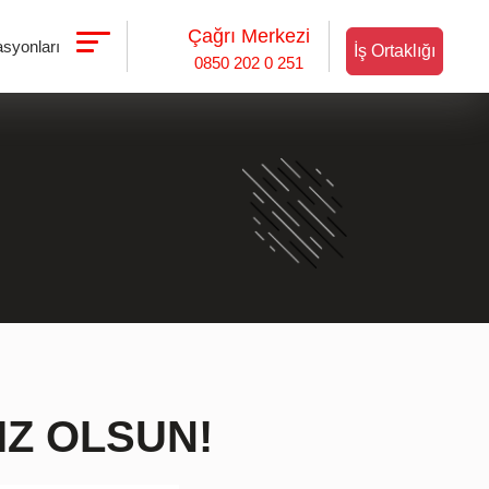
Çağrı Merkezi
asyonları
İş Ortaklığı
0850 202 0 251
IZ OLSUN!