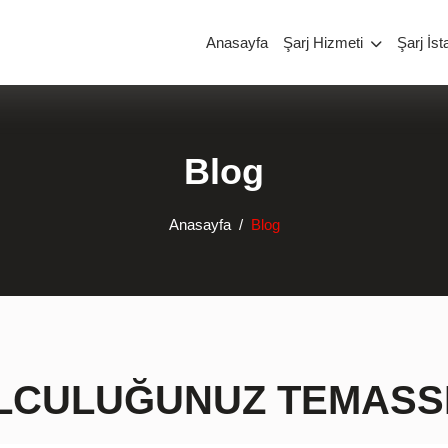
Anasayfa
Şarj Hizmeti
Şarj İst
Blog
Anasayfa
Blog
OLCULUĞUNUZ TEMASS