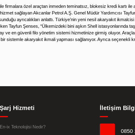
le firmalara özel araçtan inmeden teminatsız, blokesiz kredi kartı ile 
la hizmet sağlayan Akcanlar Petrol A.Ş. Genel Müdür Yardımcısı Tayf
nduğu ayrıcalıkları anlattı. Türkiye’nin yeni nesil akaryakıt ikmalcis
çeken Tayfun Şenses, “Ülkemizdeki bini aşkın Shell istasyonlarında t
olay ve en güvenli filo yönetim sistemi hizmetinize girmiş oluyor. Araç
ilir bir sistemle akaryakıt ikmali yapması sağlanıyor. Ayrıca seçenekli 
Şarj Hizmeti
İletişim Bilg
En-ix Teknolojisi Nedir?
0850 